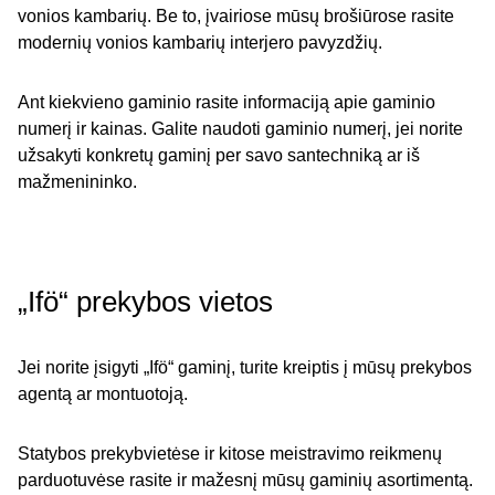
vonios kambarių. Be to, įvairiose mūsų brošiūrose rasite
modernių vonios kambarių interjero pavyzdžių.
Ant kiekvieno gaminio rasite informaciją apie gaminio
numerį ir kainas. Galite naudoti gaminio numerį, jei norite
užsakyti konkretų gaminį per savo santechniką ar iš
mažmenininko.
„Ifö“ prekybos vietos
Jei norite įsigyti „Ifö“ gaminį, turite kreiptis į mūsų prekybos
agentą ar montuotoją.
Statybos prekybvietėse ir kitose meistravimo reikmenų
parduotuvėse rasite ir mažesnį mūsų gaminių asortimentą.