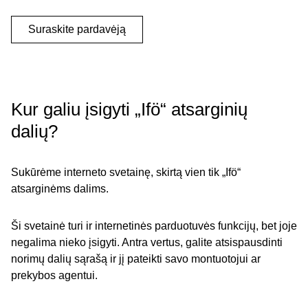
Suraskite pardavėją
Kur galiu įsigyti „Ifö“ atsarginių
dalių?
Sukūrėme interneto svetainę, skirtą vien tik „Ifö“
atsarginėms dalims.
Ši svetainė turi ir internetinės parduotuvės funkcijų, bet joje
negalima nieko įsigyti. Antra vertus, galite atsispausdinti
norimų dalių sąrašą ir jį pateikti savo montuotojui ar
prekybos agentui.