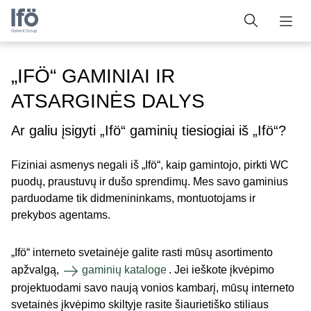
„IFÖ“ GAMINIAI IR
ATSARGINĖS DALYS
Ar galiu įsigyti „Ifö“ gaminių tiesiogiai iš „Ifö“?
Fiziniai asmenys negali iš „Ifö“, kaip gamintojo, pirkti WC
puodų, praustuvų ir dušo sprendimų. Mes savo gaminius
parduodame tik didmenininkams, montuotojams ir
prekybos agentams.
„Ifö“ interneto svetainėje galite rasti mūsų asortimento
apžvalgą,
gaminių kataloge
. Jei ieškote įkvėpimo
projektuodami savo naują vonios kambarį, mūsų interneto
svetainės įkvėpimo skiltyje rasite šiaurietiško stiliaus