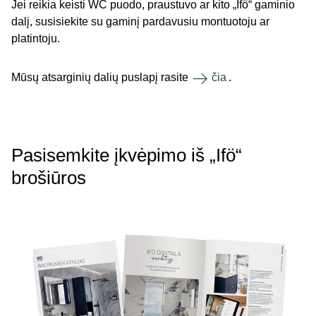
Jei reikia keisti WC puodo, praustuvo ar kito „Ifö“ gaminio
dalį, susisiekite su gaminį pardavusiu montuotoju ar
platintoju.
Mūsų atsarginių dalių puslapį rasite
čia
.
Pasisemkite įkvėpimo iš „Ifö“
brošiūros