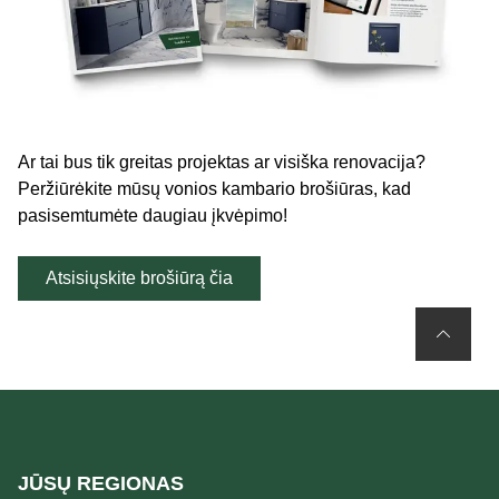
Ar tai bus tik greitas projektas ar visiška renovacija?
Peržiūrėkite mūsų vonios kambario brošiūras, kad
pasisemtumėte daugiau įkvėpimo!
Atsisiųskite brošiūrą čia
JŪSŲ REGIONAS