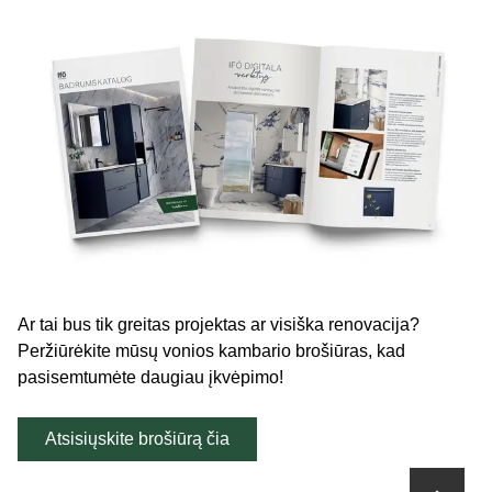
Ar tai bus tik greitas projektas ar visiška renovacija?
Peržiūrėkite mūsų vonios kambario brošiūras, kad
pasisemtumėte daugiau įkvėpimo!
Atsisiųskite brošiūrą čia