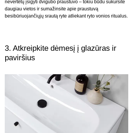
nevertėtų įsigyti dvigubo praustuvo – tokiu būdu sukursite
daugiau vietos ir sumažinsite apie praustuvą
besibūriuojančiųjų srautą ryte atliekant ryto vonios ritualus.
3. Atkreipkite dėmesį į glazūras ir
paviršius