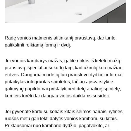
Radę vonios matmenis atitinkantį praustuvą, dar turite
patikslinti reikiamą formą ir dydį.
Jei vonios kambarys mažas, galite rinktis iš keleto mažų
praustuvų, specialiai sukurtų taip, kad užimtų kuo mažiau
erdvės. Dauguma modelių turi praustuvo dydžiui ir formai
pritaikytas integruotas spinteles, tačiau apsvarstykite
galimybę papildomai pristatyti nedidelę apatinę spintelę,
kuri leis turėti dar daugiau vietos daiktams susidėti.
Jei gyvenate kartu su keliais kitais šeimos nariais, rytinės
ruošos metu gali tekti dalytis vonios kambariu su kitais.
Priklausomai nuo kambario dydžio, pagalvokite, ar