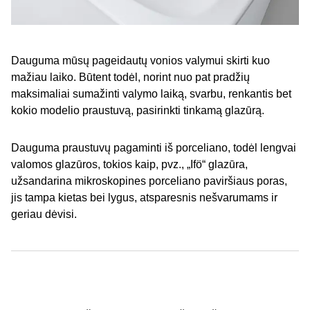
Dauguma mūsų pageidautų vonios valymui skirti kuo
mažiau laiko. Būtent todėl, norint nuo pat pradžių
maksimaliai sumažinti valymo laiką, svarbu, renkantis bet
kokio modelio praustuvą, pasirinkti tinkamą glazūrą.
Dauguma praustuvų pagaminti iš porceliano, todėl lengvai
valomos glazūros, tokios kaip, pvz., „Ifö“ glazūra,
užsandarina mikroskopines porceliano paviršiaus poras,
jis tampa kietas bei lygus, atsparesnis nešvarumams ir
geriau dėvisi.