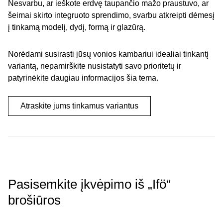
Nesvarbu, ar ieškote erdvę taupančio mažo praustuvo, ar
šeimai skirto integruoto sprendimo, svarbu atkreipti dėmesį
į tinkamą modelį, dydį, formą ir glazūrą.
Norėdami susirasti jūsų vonios kambariui idealiai tinkantį
variantą, nepamirškite nusistatyti savo prioritetų ir
patyrinėkite daugiau informacijos šia tema.
Atraskite jums tinkamus variantus
Pasisemkite įkvėpimo iš „Ifö“
brošiūros