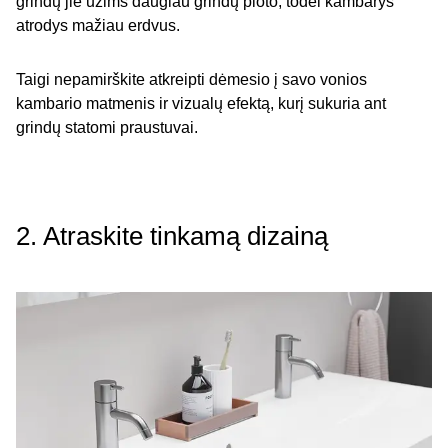
grindų jie užims daugiau grindų ploto, todėl kambarys
atrodys mažiau erdvus.
Taigi nepamirškite atkreipti dėmesio į savo vonios
kambario matmenis ir vizualų efektą, kurį sukuria ant
grindų statomi praustuvai.
2. Atraskite tinkamą dizainą