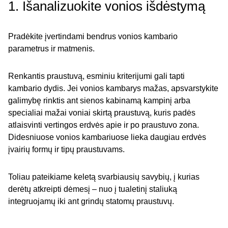
1. Išanalizuokite vonios išdėstymą
Pradėkite įvertindami bendrus vonios kambario
parametrus ir matmenis.
Renkantis praustuvą, esminiu kriterijumi gali tapti
kambario dydis. Jei vonios kambarys mažas, apsvarstykite
galimybę rinktis ant sienos kabinamą kampinį arba
specialiai mažai voniai skirtą praustuvą, kuris padės
atlaisvinti vertingos erdvės apie ir po praustuvo zona.
Didesniuose vonios kambariuose lieka daugiau erdvės
įvairių formų ir tipų praustuvams.
Toliau pateikiame keletą svarbiausių savybių, į kurias
derėtų atkreipti dėmesį – nuo į tualetinį staliuką
integruojamų iki ant grindų statomų praustuvų.