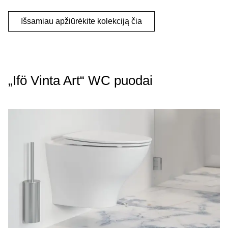
Išsamiau apžiūrėkite kolekciją čia
„Ifö Vinta Art“ WC puodai