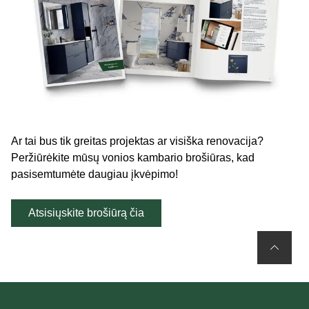
Ar tai bus tik greitas projektas ar visiška renovacija?
Peržiūrėkite mūsų vonios kambario brošiūras, kad
pasisemtumėte daugiau įkvėpimo!
Atsisiųskite brošiūrą čia