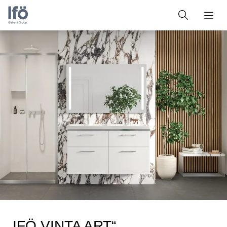
„IFÖ VINTA ART“