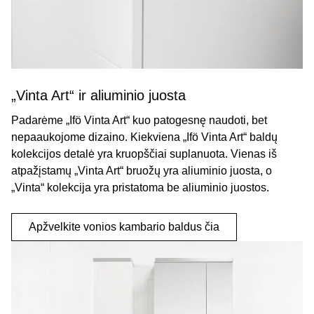
„Vinta Art“ ir aliuminio juosta
Padarėme „Ifö Vinta Art“ kuo patogesnę naudoti, bet
nepaaukojome dizaino. Kiekviena „Ifö Vinta Art“ baldų
kolekcijos detalė yra kruopščiai suplanuota. Vienas iš
atpažįstamų „Vinta Art“ bruožų yra aliuminio juosta, o
„Vinta“ kolekcija yra pristatoma be aliuminio juostos.
Apžvelkite vonios kambario baldus čia