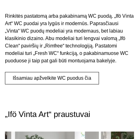
Rinkitės pastatomą arba pakabinamą WC puodą. „Ifö Vinta
Art“ WC puodai yra lygūs ir modernūs. Paprasčiausi
„Vinta“ WC puodų modeliai yra modernaus, bet labiau
klasikinio dizaino. Abu modeliai turi lengvai valomą „Ifö
Clean“ paviršių ir „Rimfree“ technologiją. Pastatomi
modeliai turi „Fresh WC“ funkciją, o pakabinamuose WC
puoduose ji taip pat gali būti montuojama bakelyje.
Išsamiau apžvelkite WC puodus čia
„Ifö Vinta Art“ praustuvai