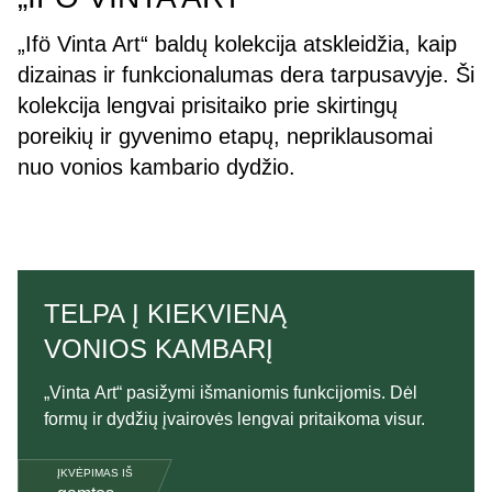
„Ifö Vinta Art“ baldų kolekcija atskleidžia, kaip
dizainas ir funkcionalumas dera tarpusavyje. Ši
kolekcija lengvai prisitaiko prie skirtingų
poreikių ir gyvenimo etapų, nepriklausomai
nuo vonios kambario dydžio.
TELPA Į KIEKVIENĄ
VONIOS KAMBARĮ
„Vinta Art“ pasižymi išmaniomis funkcijomis. Dėl
formų ir dydžių įvairovės lengvai pritaikoma visur.
ĮKVĖPIMAS IŠ