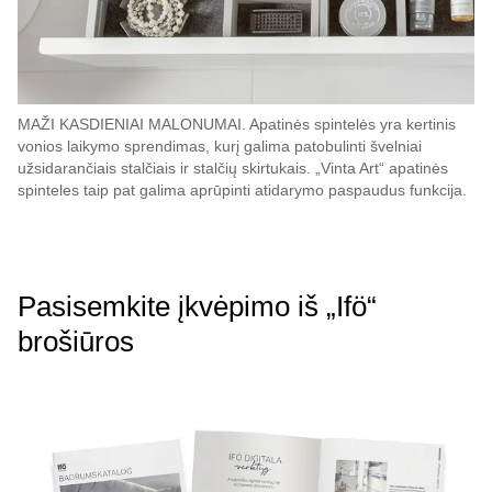
MAŽI KASDIENIAI MALONUMAI. Apatinės spintelės yra kertinis
vonios laikymo sprendimas, kurį galima patobulinti švelniai
užsidarančiais stalčiais ir stalčių skirtukais. „Vinta Art“ apatinės
spinteles taip pat galima aprūpinti atidarymo paspaudus funkcija.
Pasisemkite įkvėpimo iš „Ifö“
brošiūros