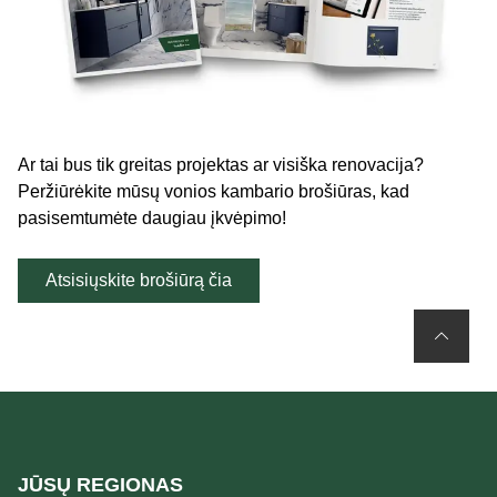
Ar tai bus tik greitas projektas ar visiška renovacija?
Peržiūrėkite mūsų vonios kambario brošiūras, kad
pasisemtumėte daugiau įkvėpimo!
Atsisiųskite brošiūrą čia
JŪSŲ REGIONAS