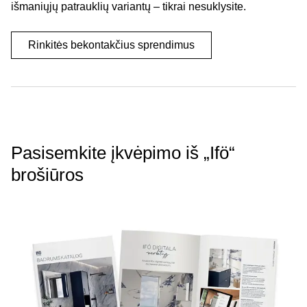
išmaniųjų patrauklių variantų – tikrai nesuklysite.
Rinkitės bekontakčius sprendimus
Pasisemkite įkvėpimo iš „Ifö“
brošiūros