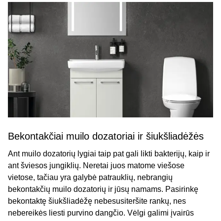
Bekontakčiai muilo dozatoriai ir šiukšliadėžės
Ant muilo dozatorių lygiai taip pat gali likti bakterijų, kaip ir
ant šviesos jungiklių. Neretai juos matome viešose
vietose, tačiau yra galybė patrauklių, nebrangių
bekontakčių muilo dozatorių ir jūsų namams. Pasirinkę
bekontaktę šiukšliadėžę nebesusiteršite rankų, nes
nebereikės liesti purvino dangčio. Vėlgi galimi įvairūs