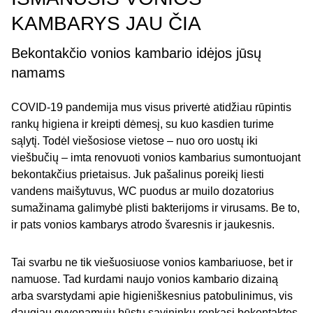
KAMBARYS JAU ČIA
Bekontakčio vonios kambario idėjos jūsų
namams
COVID-19 pandemija mus visus privertė atidžiau rūpintis
rankų higiena ir kreipti dėmesį, su kuo kasdien turime
sąlytį. Todėl viešosiose vietose – nuo oro uostų iki
viešbučių – imta renovuoti vonios kambarius sumontuojant
bekontakčius prietaisus. Juk pašalinus poreikį liesti
vandens maišytuvus, WC puodus ar muilo dozatorius
sumažinama galimybė plisti bakterijoms ir virusams. Be to,
ir pats vonios kambarys atrodo švaresnis ir jaukesnis.
Tai svarbu ne tik viešuosiuose vonios kambariuose, bet ir
namuose. Tad kurdami naujo vonios kambario dizainą
arba svarstydami apie higieniškesnius patobulinimus, vis
daugiau gyvenamųjų būstų savininkų renkasi bekontaktes