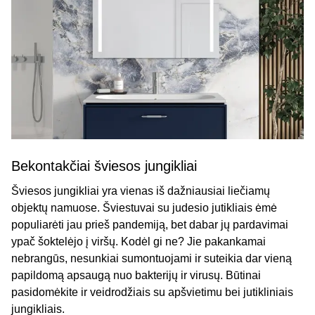
Bekontakčiai šviesos jungikliai
Šviesos jungikliai yra vienas iš dažniausiai liečiamų
objektų namuose. Šviestuvai su judesio jutikliais ėmė
populiarėti jau prieš pandemiją, bet dabar jų pardavimai
ypač šoktelėjo į viršų. Kodėl gi ne? Jie pakankamai
nebrangūs, nesunkiai sumontuojami ir suteikia dar vieną
papildomą apsaugą nuo bakterijų ir virusų. Būtinai
pasidomėkite ir veidrodžiais su apšvietimu bei jutikliniais
jungikliais.