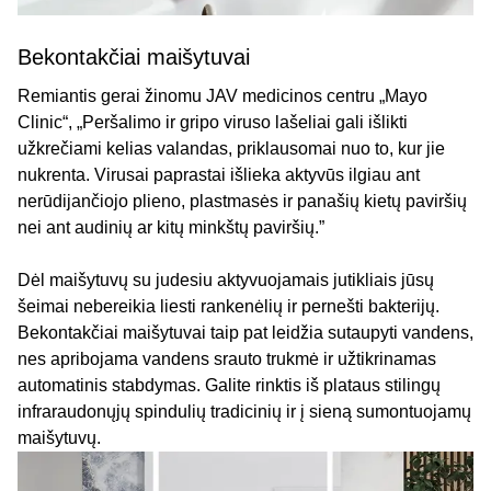
Bekontakčiai maišytuvai
Remiantis gerai žinomu JAV medicinos centru „Mayo
Clinic“, „Peršalimo ir gripo viruso lašeliai gali išlikti
užkrečiami kelias valandas, priklausomai nuo to, kur jie
nukrenta. Virusai paprastai išlieka aktyvūs ilgiau ant
nerūdijančiojo plieno, plastmasės ir panašių kietų paviršių
nei ant audinių ar kitų minkštų paviršių.”
Dėl maišytuvų su judesiu aktyvuojamais jutikliais jūsų
šeimai nebereikia liesti rankenėlių ir pernešti bakterijų.
Bekontakčiai maišytuvai taip pat leidžia sutaupyti vandens,
nes apribojama vandens srauto trukmė ir užtikrinamas
automatinis stabdymas. Galite rinktis iš plataus stilingų
infraraudonųjų spindulių tradicinių ir į sieną sumontuojamų
maišytuvų.