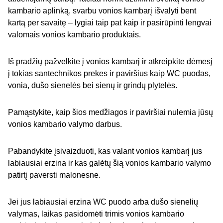
kambario aplinką, svarbu vonios kambarį išvalyti bent
kartą per savaitę – lygiai taip pat kaip ir pasirūpinti lengvai
valomais vonios kambario produktais.
Iš pradžių pažvelkite į vonios kambarį ir atkreipkite dėmesį
į tokias santechnikos prekes ir paviršius kaip WC puodas,
vonia, dušo sienelės bei sienų ir grindų plytelės.
Pamąstykite, kaip šios medžiagos ir paviršiai nulemia jūsų
vonios kambario valymo darbus.
Pabandykite įsivaizduoti, kas valant vonios kambarį jus
labiausiai erzina ir kas galėtų šią vonios kambario valymo
patirtį paversti malonesne.
Jei jus labiausiai erzina WC puodo arba dušo sienelių
valymas, laikas pasidomėti trimis vonios kambario