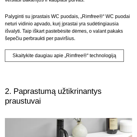
Palyginti su įprastais WC puodais, „Rimfree®“ WC puodai
neturi vidinio apvado, kurį įprastai yra sudėtingiausia
išvalyti. Taip iškart pastebėsite dėmes, o valant pakaks
šepečiu perbraukti per paviršius.
Skaitykite daugiau apie „Rimfree®“ technologiją
2. Paprastumą užtikrinantys
praustuvai