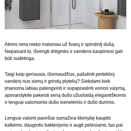
Akims nėra nieko maloniau už švarų ir spindintį dušą.
Nepaisant to, išvengti drėgmės ir vandens kaupimosi gali
būti sudėtinga.
Taigi kaip geriausia, išsimaudžius, pašalinti perteklinį
vandenį nuo sienų ir grindų plytelių? Siekdami kiek
įmanoma labiau palengvinti ir supaprastinti vonios valymą,
apsvarstykite pakeisti seną dušo užuolaidą elegantiškomis
ir lengvai valomomis dušo sienelėmis ir dušo durimis.
Lengvai valomi paviršiai sumažina tikimybę kauptis
kalkėms, daugintis bakterijoms ir augti pelėsiams, tuo pat