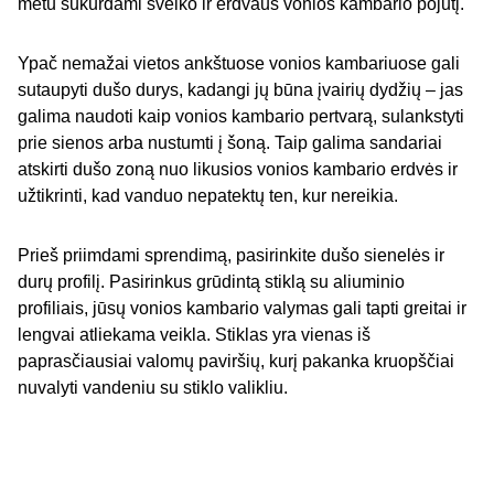
metu sukurdami sveiko ir erdvaus vonios kambario pojūtį.
Ypač nemažai vietos ankštuose vonios kambariuose gali
sutaupyti dušo durys, kadangi jų būna įvairių dydžių – jas
galima naudoti kaip vonios kambario pertvarą, sulankstyti
prie sienos arba nustumti į šoną. Taip galima sandariai
atskirti dušo zoną nuo likusios vonios kambario erdvės ir
užtikrinti, kad vanduo nepatektų ten, kur nereikia.
Prieš priimdami sprendimą, pasirinkite dušo sienelės ir
durų profilį. Pasirinkus grūdintą stiklą su aliuminio
profiliais, jūsų vonios kambario valymas gali tapti greitai ir
lengvai atliekama veikla. Stiklas yra vienas iš
paprasčiausiai valomų paviršių, kurį pakanka kruopščiai
nuvalyti vandeniu su stiklo valikliu.