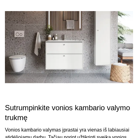
Sutrumpinkite vonios kambario valymo
trukmę
Vonios kambario valymas įprastai yra vienas iš labiausiai
atidėliojamų darbų. Tačiau norint užtikrinti sveiką vonios