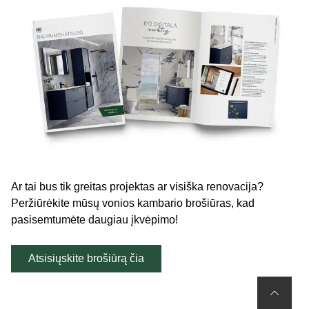
Ar tai bus tik greitas projektas ar visiška renovacija?
Peržiūrėkite mūsų vonios kambario brošiūras, kad
pasisemtumėte daugiau įkvėpimo!
Atsisiųskite brošiūrą čia