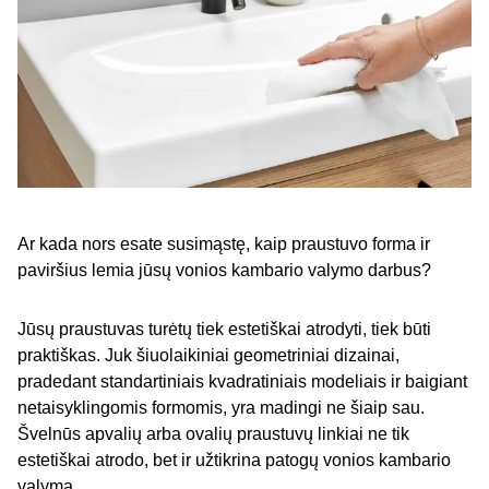
Ar kada nors esate susimąstę, kaip praustuvo forma ir
paviršius lemia jūsų vonios kambario valymo darbus?
Jūsų praustuvas turėtų tiek estetiškai atrodyti, tiek būti
praktiškas. Juk šiuolaikiniai geometriniai dizainai,
pradedant standartiniais kvadratiniais modeliais ir baigiant
netaisyklingomis formomis, yra madingi ne šiaip sau.
Švelnūs apvalių arba ovalių praustuvų linkiai ne tik
estetiškai atrodo, bet ir užtikrina patogų vonios kambario
valymą.