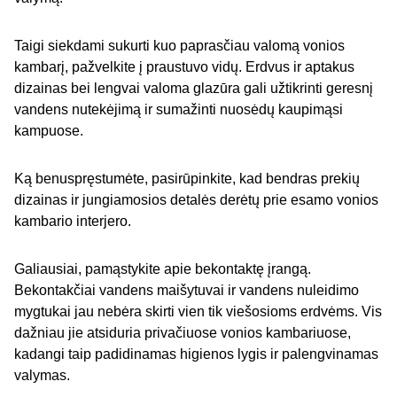
Taigi siekdami sukurti kuo paprasčiau valomą vonios
kambarį, pažvelkite į praustuvo vidų. Erdvus ir aptakus
dizainas bei lengvai valoma glazūra gali užtikrinti geresnį
vandens nutekėjimą ir sumažinti nuosėdų kaupimąsi
kampuose.
Ką benuspręstumėte, pasirūpinkite, kad bendras prekių
dizainas ir jungiamosios detalės derėtų prie esamo vonios
kambario interjero.
Galiausiai, pamąstykite apie bekontaktę įrangą.
Bekontakčiai vandens maišytuvai ir vandens nuleidimo
mygtukai jau nebėra skirti vien tik viešosioms erdvėms. Vis
dažniau jie atsiduria privačiuose vonios kambariuose,
kadangi taip padidinamas higienos lygis ir palengvinamas
valymas.