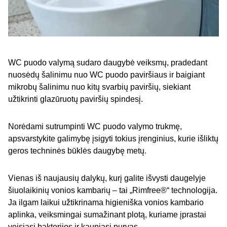
WC puodo valymą sudaro daugybė veiksmų, pradedant
nuosėdų šalinimu nuo WC puodo paviršiaus ir baigiant
mikrobų šalinimu nuo kitų svarbių paviršių, siekiant
užtikrinti glazūruotų paviršių spindesį.
Norėdami sutrumpinti WC puodo valymo trukmę,
apsvarstykite galimybę įsigyti tokius įrenginius, kurie išliktų
geros techninės būklės daugybę metų.
Vienas iš naujausių dalykų, kurį galite išvysti daugelyje
šiuolaikinių vonios kambarių – tai „Rimfree®“ technologija.
Ja ilgam laikui užtikrinama higieniška vonios kambario
aplinka, veiksmingai sumažinant plotą, kuriame įprastai
veisiasi bakterijos ir kaupiasi purvas.