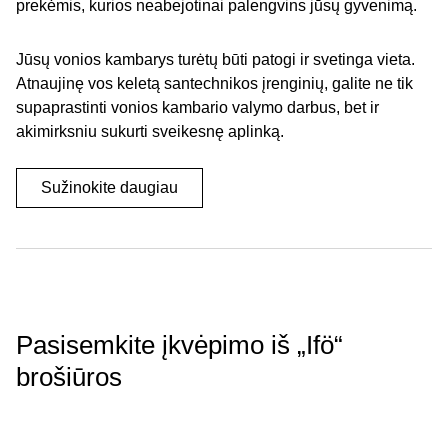
prekėmis, kurios neabejotinai palengvins jūsų gyvenimą.
Jūsų vonios kambarys turėtų būti patogi ir svetinga vieta.
Atnaujinę vos keletą santechnikos įrenginių, galite ne tik
supaprastinti vonios kambario valymo darbus, bet ir
akimirksniu sukurti sveikesnę aplinką.
Sužinokite daugiau
Pasisemkite įkvėpimo iš „Ifö“
brošiūros