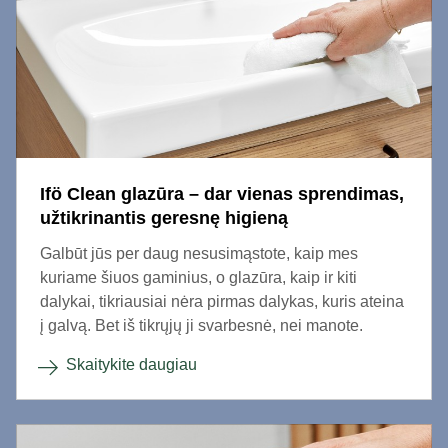
Ifö Clean glazūra – dar vienas sprendimas,
užtikrinantis geresnę higieną
Galbūt jūs per daug nesusimąstote, kaip mes
kuriame šiuos gaminius, o glazūra, kaip ir kiti
dalykai, tikriausiai nėra pirmas dalykas, kuris ateina
į galvą. Bet iš tikrųjų ji svarbesnė, nei manote.
Skaitykite daugiau