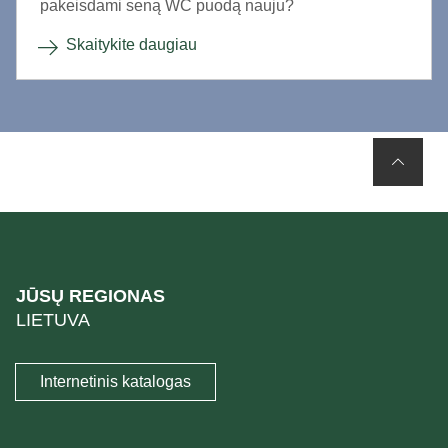
pakeisdami seną WC puodą nauju?
Skaitykite daugiau
JŪSŲ REGIONAS
LIETUVA
Internetinis katalogas