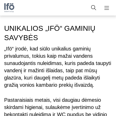
UNIKALIOS „IFÖ“ GAMINIŲ
SAVYBĖS
„Ifö“ įrodė, kad siūlo unikalius gaminių
privalumus, tokius kaip mažai vandens
sunaudojantis nuleidimas, kuris padeda taupyti
vandenį ir mažinti išlaidas, taip pat mūsų
glazūra, kuri daugelį metų padeda išlaikyti
gražią vonios kambario prekių išvaizdą.
Pastaraisiais metais, visi daugiau dėmesio
skirdami higienai, sulaukėme įvertinimo už
bekontaktį nuleidimą ir WC puodus be vidinio