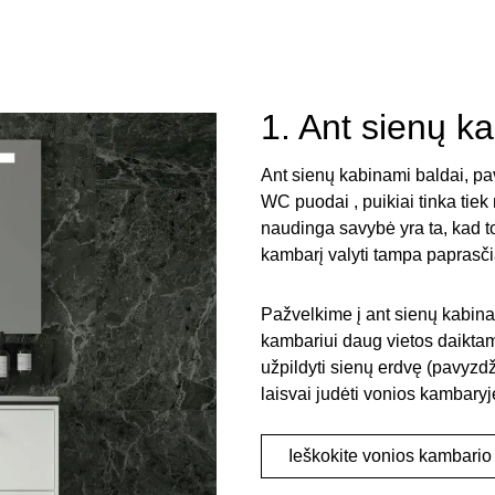
1. Ant sienų k
Ant sienų kabinami baldai, pa
WC puodai , puikiai tinka ti
naudinga savybė yra ta, kad t
kambarį valyti tampa paprasči
Pažvelkime į ant sienų kabinam
kambariui daug vietos daiktams 
užpildyti sienų erdvę (pavyzd
laisvai judėti vonios kambaryj
Ieškokite vonios kambario