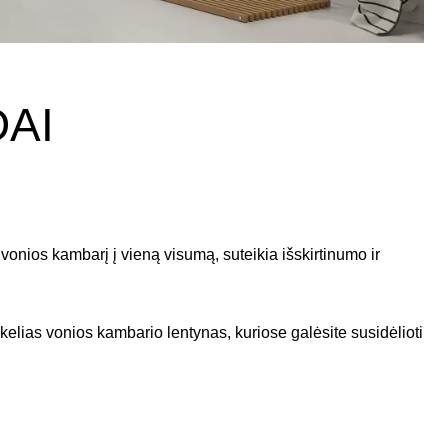
DAI
 vonios kambarį į vieną visumą, suteikia išskirtinumo ir
kelias vonios kambario lentynas, kuriose galėsite susidėlioti