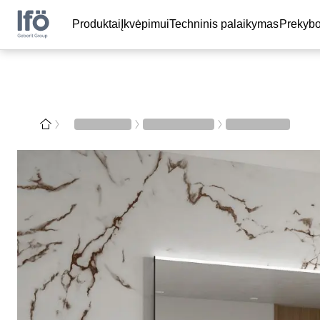
Produktai
Įkvėpimui
Techninis palaikymas
Prekybo