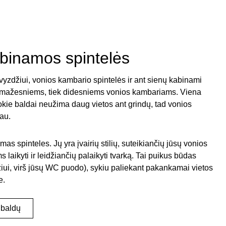
abinamos spintelės
vyzdžiui, vonios kambario spintelės ir ant sienų kabinami
ek mažesniems, tiek didesniems vonios kambariams. Viena
okie baldai neužima daug vietos ant grindų, tad vonios
au.
as spinteles. Jų yra įvairių stilių, suteikiančių jūsų vonios
laikyti ir leidžiančių palaikyti tvarką. Tai puikus būdas
žiui, virš jūsų WC puodo), sykiu paliekant pakankamai vietos
e.
 baldų