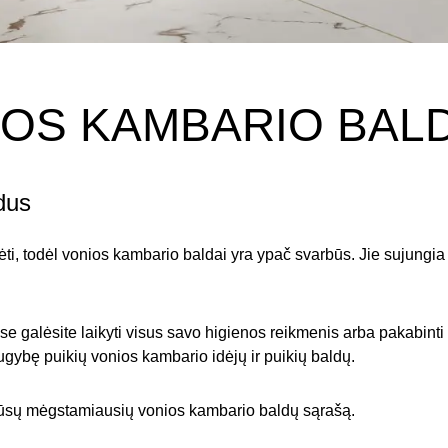
IOS KAMBARIO BAL
dus
lsėti, todėl vonios kambario baldai yra ypač svarbūs. Jie sujungia
se galėsite laikyti visus savo higienos reikmenis arba pakabinti 
gybę puikių vonios kambario idėjų ir puikių baldų.
ūsų mėgstamiausių vonios kambario baldų sąrašą.