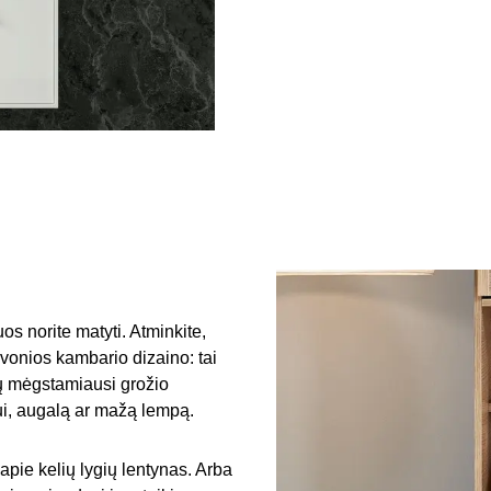
os norite matyti. Atminkite,
o vonios kambario dizaino: tai
sų mėgstamiausi grožio
iui, augalą ar mažą lempą.
pie kelių lygių lentynas. Arba