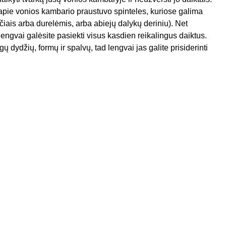
pie vonios kambario praustuvo spinteles, kuriose galima
talčiais arba durelėmis, arba abiejų dalykų deriniu). Net
engvai galėsite pasiekti visus kasdien reikalingus daiktus.
ų dydžių, formų ir spalvų, tad lengvai jas galite prisiderinti