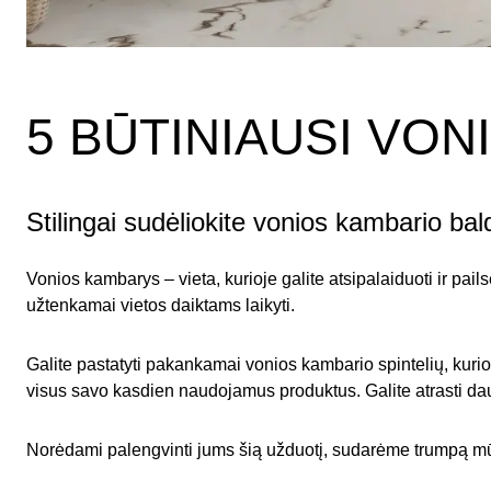
5 BŪTINIAUSI VON
Stilingai sudėliokite vonios kambario bal
Vonios kambarys – vieta, kurioje galite atsipalaiduoti ir pai
užtenkamai vietos daiktams laikyti.
Galite pastatyti pakankamai vonios kambario spintelių, kurio
visus savo kasdien naudojamus produktus. Galite atrasti dau
Norėdami palengvinti jums šią užduotį, sudarėme trumpą m