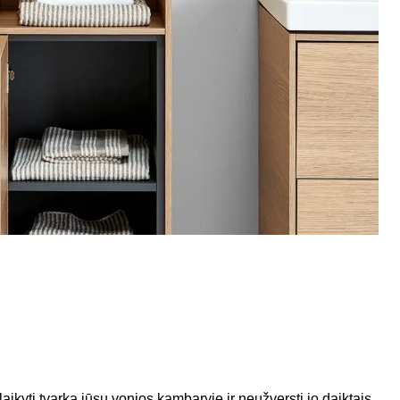
laikyti tvarką jūsų vonios kambaryje ir neužversti jo daiktais.