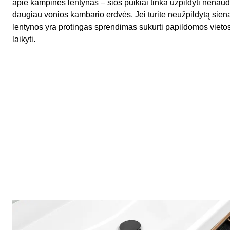
apie kampines lentynas – šios puikiai tinka užpildyti nenaud
daugiau vonios kambario erdvės. Jei turite neužpildytą sie
lentynos yra protingas sprendimas sukurti papildomos viet
laikyti.