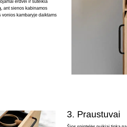
ojamai erdvei ir suteikia
ną, ant sienos kabinamos
os vonios kambaryje daiktams
3. Praustuvai
Šios spintelės puikiai tinka pa