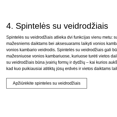
4. Spintelės su veidrodžiais
Spintelės su veidrodžiais atlieka dvi funkcijas vienu metu: s
mažesniems daiktams bei aksesuarams laikyti vonios kambar
vonios kambario veidrodis. Spintelės su veidrodžiais gali b
mažesniuose vonios kambariuose, kuriuose turėti vietos da
su veidrodžiais būna įvairių formų ir dydžių – kai kurios auk
kad kuo puikiausiai atitiktų jūsų erdvės ir vietos daiktams lai
Apžiūrėkite spinteles su veidrodžiais