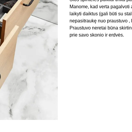
Manome, kad verta pagalvoti a
laikyti daiktus (gali būti su s
nepasitraukę nuo praustuvo , l
Praustuvo neretai būna skirting
prie savo skonio ir erdvės.