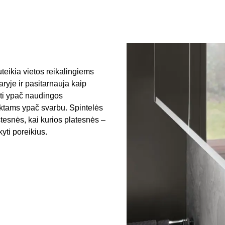
uteikia vietos reikalingiems
yje ir pasitarnauja kaip
ūti ypač naudingos
iktams ypač svarbu. Spintelės
štesnės, kai kurios platesnės –
kyti poreikius.