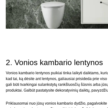
2. Vonios kambario lentynos
Vonios kambario lentynos puikiai tinka laikyti daiktams, kuriu
kad tai, ką dėsite ant lentynos, galiausiai prisideda prie vis
gali būti tvarkingai sulankstytų rankšluosčių šūsnis arba jū
produktai. Galbūt pastatysite dekoratyvinių daiktų, pavyzdž
Priklausomai nuo jūsų vonios kambario dydžio, pagalvokite a